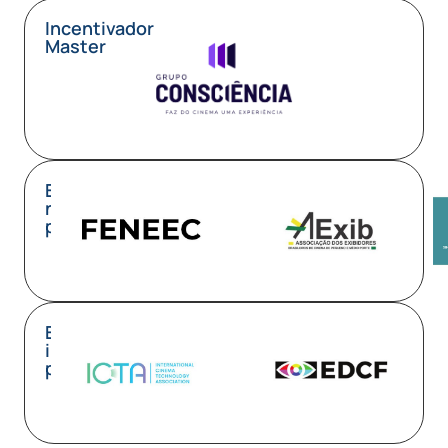
Incentivador
Master
Entidades
nacionais
parceiras
Entidades
internacionais
parceiras