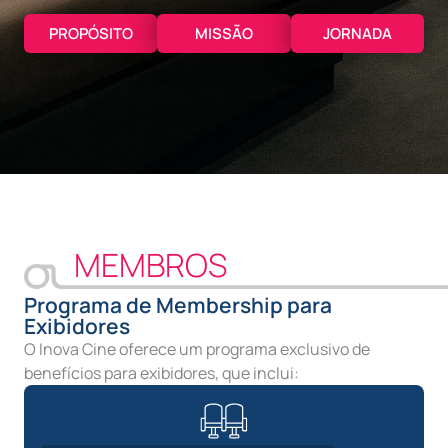
PROPÓSITO
MISSÃO
JORNADA
MEMBROS
Programa de Membership para
Exibidores
O Inova Cine oferece um programa exclusivo de
benefícios para exibidores, que inclui: