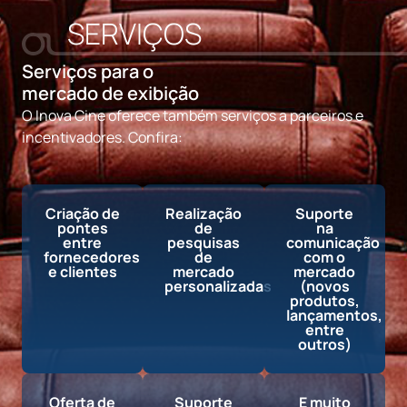
SERVIÇOS
Serviços para o
mercado de exibição
O Inova Cine oferece também serviços a parceiros e
incentivadores. Confira:
Criação de
Realização
Suporte
pontes
de
na
entre
pesquisas
comunicação
fornecedores
de
com o
e clientes​
mercado
mercado​
personalizadas
(novos
produtos,
lançamentos,
entre
outros)
Oferta de
Suporte
E muito