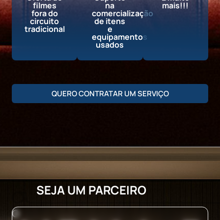
filmes
na
mais!!!
fora do
comercialização
circuito
de itens
tradicional
e
equipamentos
usados
QUERO CONTRATAR UM SERVIÇO
SEJA UM PARCEIRO
O